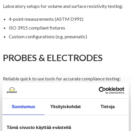
Laboratory setups for volume and surface resistivity testing:
4-point measurements (ASTM D991)
ISO 3915 compliant fixtures
Custom configurations (e.g. pneumatic)
PROBES & ELECTRODES
Reliable quick to use tools for accurate compliance testing:
Surface resistance bar electrodes (SRB)
Miniature probes for hard to measure objects
Suostumus
Yksityiskohdat
Tietoja
Van der Pauw & 4-bar electrodes (SRB4)
Tämä sivusto käyttää evästeitä