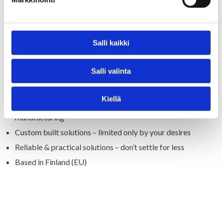
WHY PROBESSOR
Salli kaikki
Salli valinta
Specialized – but not limited – to electrical material
characterization
Kiellä
Good understanding of measurement issues in plastics
manufacturing
Custom built solutions – limited only by your desires
Reliable & practical solutions – don’t settle for less
Based in Finland (EU)