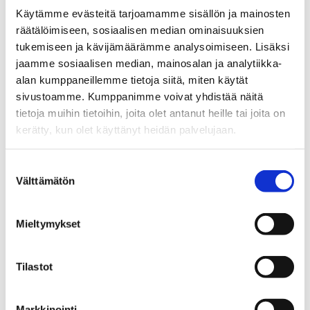
APPLICATIONS
Käytämme evästeitä tarjoamamme sisällön ja mainosten
räätälöimiseen, sosiaalisen median ominaisuuksien
tukemiseen ja kävijämäärämme analysoimiseen. Lisäksi
Material research laboratories
jaamme sosiaalisen median, mainosalan ja analytiikka-
Electronics & ESD-sensitive manufacturing
alan kumppaneillemme tietoja siitä, miten käytät
sivustoamme. Kumppanimme voivat yhdistää näitä
Product quality validation
tietoja muihin tietoihin, joita olet antanut heille tai joita on
Academic and industrial R&D
kerätty, kun olet käyttänyt heidän palvelujaan.
ENGINEERING &
Suostumuksen
Välttämätön
valinta
PROTOTYPING
Mieltymykset
3D modeling & design
Tilastot
3D printing
Laser cutting & machining
Rapid prototyping
Markkinointi