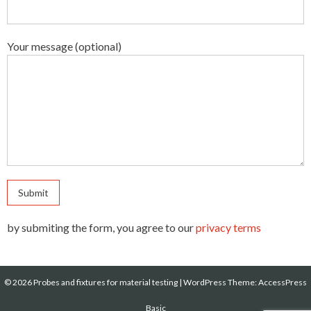
Your message (optional)
by submiting the form, you agree to our
privacy terms
© 2026 Probes and fixtures for material testing
|
WordPress Theme:
AccessPress
Basic